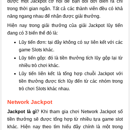
được một Jackpot cơ hội để bạn đổi đời diễn ra chỉ
trong thời gian ngắn. Tất cả các thành viên đều có khả
năng ngang nhau để nhận được giải thưởng.
Hiện nay trong giải thưởng của giải Jackpot lũy tiến
đang có 3 biến thể đó là:
Lũy tiến đơn: tại đây không có sự liên kết với các
game Slots khác.
Lũy tiến gộp: đó là tiền thưởng tích lũy gộp lại từ
nhiều trò chơi khác.
Lũy tiến liên kết: là tổng hợp chuỗi Jackpot với
tiền thưởng được tích lũy đến từ các nhóm trong
trò chơi Slots khác nhau.
Network Jackpot
Jackpot là gì
? Khi tham gia chơi Network Jackpot số
tiền thưởng sẽ được tổng hợp từ nhiều tựa game slot
khác. Hiện nay theo tìm hiểu đây chính là một trong