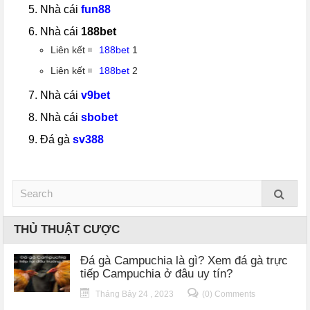
Nhà cái
fun88
Nhà cái
188bet
Liên kết
188bet
1
Liên kết
188bet
2
Nhà cái
v9bet
Nhà cái
sbobet
Đá gà
sv388
THỦ THUẬT CƯỢC
Đá gà Campuchia là gì? Xem đá gà trực
tiếp Campuchia ở đâu uy tín?
Tháng Bảy 24 , 2023
(0) Comments