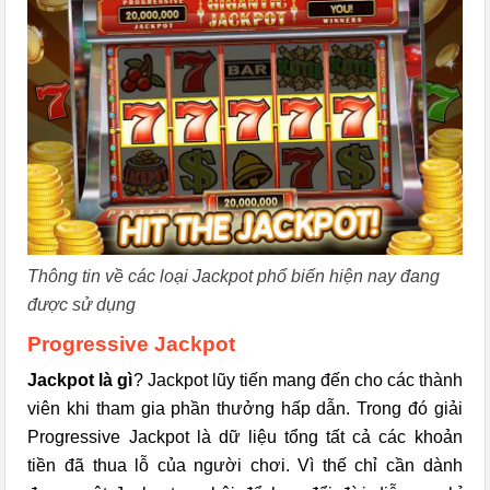
Thông tin về các loại Jackpot phổ biến hiện nay đang
được sử dụng
Progressive Jackpot
Jackpot là gì
? Jackpot lũy tiến mang đến cho các thành
viên khi tham gia phần thưởng hấp dẫn. Trong đó giải
Progressive Jackpot là dữ liệu tổng tất cả các khoản
tiền đã thua lỗ của người chơi. Vì thế chỉ cần dành