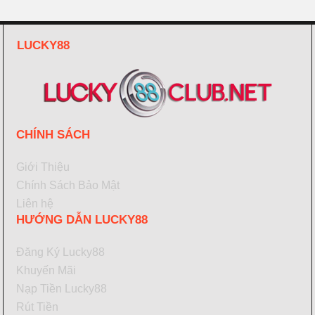
LUCKY88
CHÍNH SÁCH
Giới Thiệu
Chính Sách Bảo Mật
Liên hệ
HƯỚNG DẪN LUCKY88
Đăng Ký Lucky88
Khuyến Mãi
Nạp Tiền Lucky88
Rút Tiền