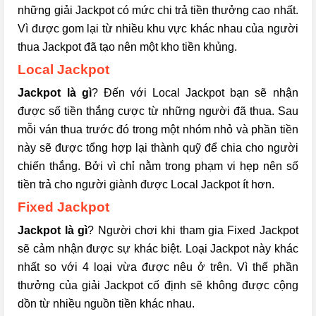
những giải Jackpot có mức chi trả tiền thưởng cao nhất.
Vì được gom lại từ nhiều khu vực khác nhau của người
thua Jackpot đã tạo nên một kho tiền khủng.
Local Jackpot
Jackpot là gì
? Đến với Local Jackpot bạn sẽ nhận
được số tiền thắng cược từ những người đã thua. Sau
mỗi ván thua trước đó trong một nhóm nhỏ và phần tiền
này sẽ được tổng hợp lại thành quỹ để chia cho người
chiến thắng. Bởi vì chỉ nằm trong phạm vi hẹp nên số
tiền trả cho người giành được Local Jackpot ít hơn.
Fixed Jackpot
Jackpot là gì
? Người chơi khi tham gia Fixed Jackpot
sẽ cảm nhận được sự khác biệt. Loại Jackpot này khác
nhất so với 4 loại vừa được nêu ở trên. Vì thế phần
thưởng của giải Jackpot cố định sẽ không được cộng
dồn từ nhiều nguồn tiền khác nhau.