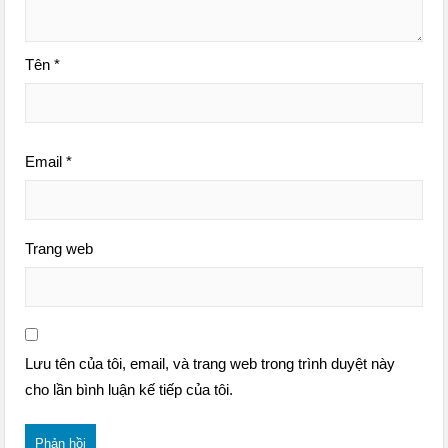
Tên
*
Email
*
Trang web
Lưu tên của tôi, email, và trang web trong trình duyệt này
cho lần bình luận kế tiếp của tôi.