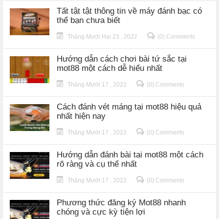
Tất tật tật thông tin về máy đánh bạc có
thể bạn chưa biết
Tháng Mười Hai 23 , 2022
(0) Comments
Hướng dẫn cách chơi bài tứ sắc tại
mot88 một cách dễ hiểu nhất
Tháng Mười 17 , 2022
(0) Comments
Cách đánh vét máng tại mot88 hiệu quả
nhất hiện nay
Tháng Mười 17 , 2022
(0) Comments
Hướng dẫn đánh bài tại mot88 một cách
rõ ràng và cụ thể nhất
Tháng Mười 17 , 2022
(0) Comments
Phương thức đăng ký Mot88 nhanh
chóng và cực kỳ tiện lợi