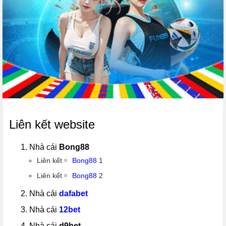
Liên kết website
Nhà cái
Bong88
Liên kết
Bong88
1
Liên kết
Bong88
2
Nhà cái
dafabet
Nhà cái
12bet
Nhà cái
d9bet