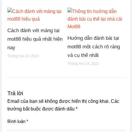
Cách đánh vét máng tại
Hướng dẫn đánh bài tại
mot88 hiệu quả nhất hiện
mot88 một cách rõ ràng
nay
và cụ thể nhất
Tháng Hai 14, 2021
Tháng Hai 14, 2021
Trả lời
Email của bạn sẽ không được hiển thị công khai.
Các
trường bắt buộc được đánh dấu
*
Bình luận
*