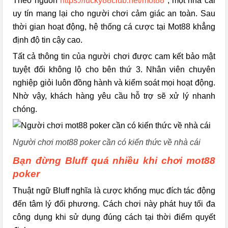
Theo nguồn
https://lucky88club.net/mot88
, một nhà cái
uy tín mang lại cho người chơi cảm giác an toàn. Sau
thời gian hoạt động, hệ thống cá cược tại Mot88 khẳng
định độ tin cậy cao.
Tất cả thông tin của người chơi được cam kết bảo mật
tuyệt đối không lộ cho bên thứ 3. Nhân viên chuyên
nghiệp giỏi luôn đồng hành và kiểm soát mọi hoạt động.
Nhờ vậy, khách hàng yêu cầu hỗ trợ sẽ xử lý nhanh
chóng.
Người chơi mot88 poker cần có kiến thức về nhà cái
Bạn đừng Bluff quá nhiều khi chơi mot88
poker
Thuật ngữ Bluff nghĩa là cược khống mục đích tác động
đến tâm lý đối phương. Cách chơi này phát huy tối đa
công dụng khi sử dụng đúng cách tại thời điểm quyết