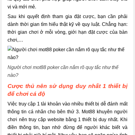
vị và mới mẻ.
Sau khi quyết định tham gia đặt cược, bạn cần phải
dành thời gian tìm hiểu thật kỹ về quy luật. Chẳng hạn:
thời gian chơi ở mỗi vòng, giới hạn đặt cược của bàn
chơi,…
Người chơi mot88 poker cần nắm rõ quy tắc như thế
nào?
Cược thủ nên sử dụng duy nhất 1 thiết bị
để chơi cá độ
Việc truy cập 1 tài khoản vào nhiều thiết bị dễ đánh mất
thông tin cá nhân cho bên thứ 3. Mot88 khuyên người
chơi nên truy cập website bằng 1 thiết bị duy nhất. Khi
điền thông tin, bạn nhớ đừng để người khác biết và