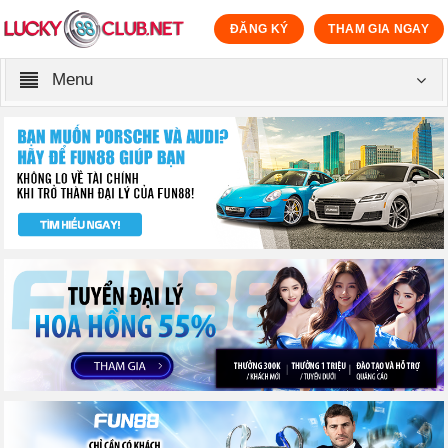
ĐĂNG KÝ
THAM GIA NGAY
Menu