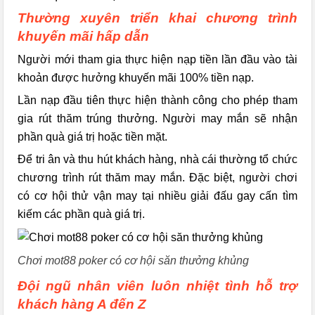
Thường xuyên triển khai chương trình
khuyến mãi hấp dẫn
Người mới tham gia thực hiện nạp tiền lần đầu vào tài
khoản được hưởng khuyến mãi 100% tiền nạp.
Lần nạp đầu tiên thực hiện thành công cho phép tham
gia rút thăm trúng thưởng. Người may mắn sẽ nhận
phần quà giá trị hoặc tiền mặt.
Để tri ân và thu hút khách hàng, nhà cái thường tổ chức
chương trình rút thăm may mắn. Đặc biệt, người chơi
có cơ hội thử vận may tại nhiều giải đấu gay cấn tìm
kiếm các phần quà giá trị.
Chơi mot88 poker có cơ hội săn thưởng khủng
Đội ngũ nhân viên luôn nhiệt tình hỗ trợ
khách hàng A đến Z