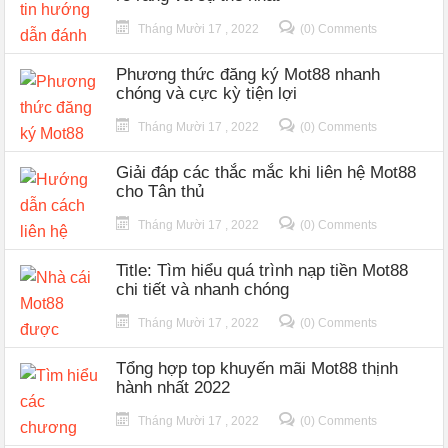
Tháng Mười 17 , 2022
(0) Comments
Phương thức đăng ký Mot88 nhanh
chóng và cực kỳ tiện lợi
Tháng Mười 17 , 2022
(0) Comments
Giải đáp các thắc mắc khi liên hệ Mot88
cho Tân thủ
Tháng Mười 17 , 2022
(0) Comments
Title: Tìm hiểu quá trình nạp tiền Mot88
chi tiết và nhanh chóng
Tháng Mười 17 , 2022
(0) Comments
Tổng hợp top khuyến mãi Mot88 thịnh
hành nhất 2022
Tháng Mười 17 , 2022
(0) Comments