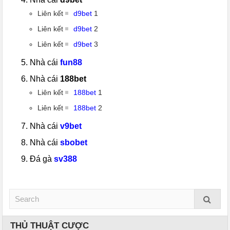
Liên kết
d9bet
1
Liên kết
d9bet
2
Liên kết
d9bet
3
Nhà cái
fun88
Nhà cái
188bet
Liên kết
188bet
1
Liên kết
188bet
2
Nhà cái
v9bet
Nhà cái
sbobet
Đá gà
sv388
THỦ THUẬT CƯỢC