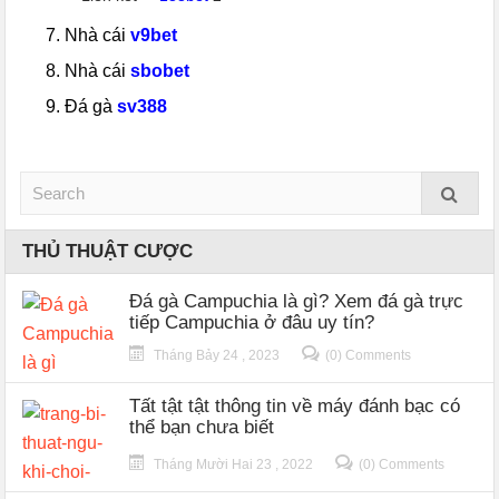
Nhà cái
v9bet
Nhà cái
sbobet
Đá gà
sv388
THỦ THUẬT CƯỢC
Đá gà Campuchia là gì? Xem đá gà trực
tiếp Campuchia ở đâu uy tín?
Tháng Bảy 24 , 2023
(0) Comments
Tất tật tật thông tin về máy đánh bạc có
thể bạn chưa biết
Tháng Mười Hai 23 , 2022
(0) Comments