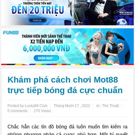
Khám phá cách chơi Mot88
trực tiếp bóng đá cực chuẩn
Posted by Lucky88 Club
Tháng Mười 17 , 2022
in :
Thủ Thuật
0 comments
270 Views
Chắc hẳn các tín đồ bóng đá luôn muốn tìm kiếm ra
những phương pháp cá cược phù hợp. Một bí quyết