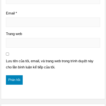
Email
*
Trang web
Lưu tên của tôi, email, và trang web trong trình duyệt này
cho lần bình luận kế tiếp của tôi.