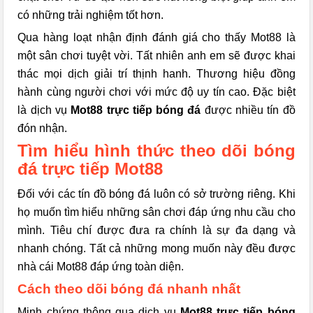
có những trải nghiệm tốt hơn.
Qua hàng loạt nhận định đánh giá cho thấy Mot88 là
một sân chơi tuyệt vời. Tất nhiên anh em sẽ được khai
thác mọi dịch giải trí thịnh hanh. Thương hiệu đồng
hành cùng người chơi với mức độ uy tín cao. Đặc biệt
là dịch vụ
Mot88 trực tiếp bóng đá
được nhiều tín đồ
đón nhận.
Tìm hiểu hình thức theo dõi bóng
đá trực tiếp Mot88
Đối với các tín đồ bóng đá luôn có sở trường riêng. Khi
họ muốn tìm hiểu những sân chơi đáp ứng nhu cầu cho
mình. Tiêu chí được đưa ra chính là sự đa dạng và
nhanh chóng. Tất cả những mong muốn này đều được
nhà cái Mot88 đáp ứng toàn diện.
Cách theo dõi bóng đá nhanh nhất
Minh chứng thông qua dịch vụ
Mot88 trực tiếp bóng